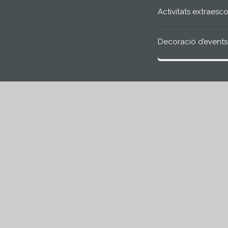
Activitats extraesco
Decoració d’events