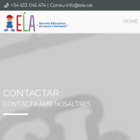
+34 633 045 474 | Correu info@ela.cat
HOME
CONTACTAR
CONTACTA AMB NOSALTRES