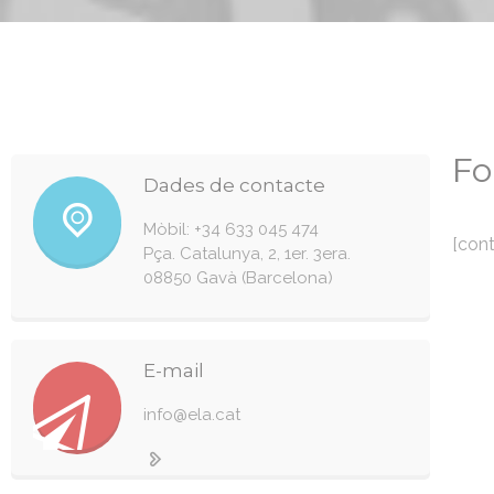
Fo
Dades de contacte
Mòbil: +34 633 045 474
[cont
Pça. Catalunya, 2, 1er. 3era.
08850 Gavà (Barcelona)
E-mail
info@ela.cat