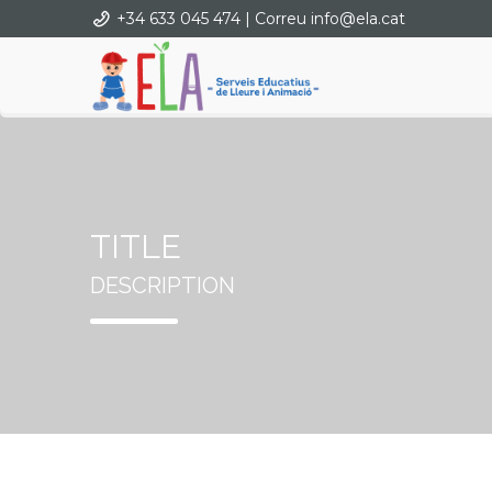
+34 633 045 474 | Correu info@ela.cat
TITLE
DESCRIPTION