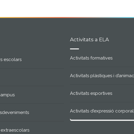
Activitats a ELA
Activitats formatives
s escolars
Activitats plàstiques i d’anima
Activitats esportives
 campus
Activitats d’expressió corporal
 esdeveniments
s extraescolars