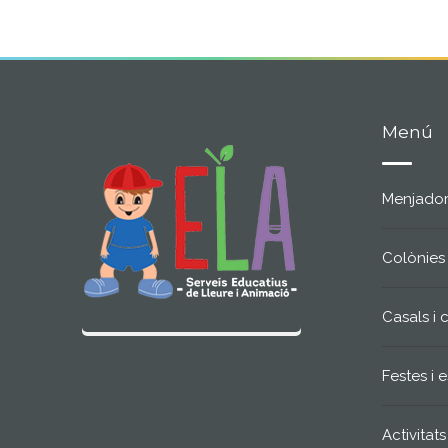
Menú
Menjador
Colònies
Casals i
Festes i
Activitat